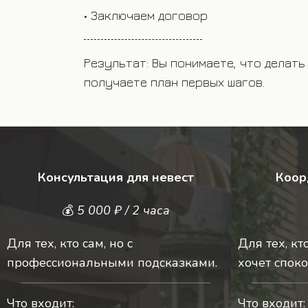
Результат: у вас появляется ясное п
стоит ваша свадьба и как всё будет 
Консультация для
невест
Коор
💰
5 000 ₽ / 2 часа
Для тех, кто сам, но с
Для тех, кт
профессиональными подсказками.
хочет споко
Что входит:
Что входит: