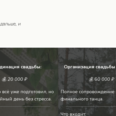
онимание, сколько
выглядеть.
динация свадьбы:
Организация свадьбы 
💰
2
0 000 ₽
💰 6
0
000 ₽
о всё уже подготовил, но
Полное сопровождение 
йный день без стресса.
финального танца.
Что входит: