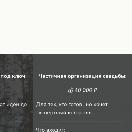
• Помогаем
Результат: 
теряете вре
под ключ:
Частичная организация свадьбы:
💰 4
0 000 ₽
от идеи до
Для тех, кто готов , но хочет
экспертный контроль.
Что входит: