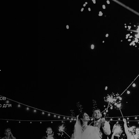
-
сов
ю для