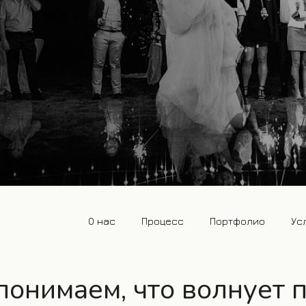
О нас
Процесс
Портфолио
Ус
онимаем, что волнует 