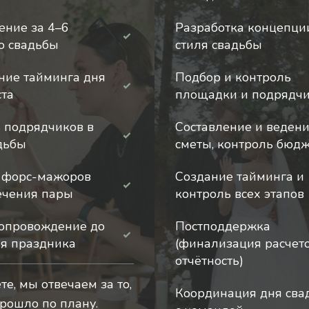
ние за 4–6
Разработка концепци
о свадьбы
стиля свадьбы
ние тайминга дня
Подбор и контроль
ста
площадки и подрядч
 подрядчиков в
Составление и веден
дьбы
сметы, контроль бюд
 форс-мажоров
Создание тайминга и
ечения пары
контроль всех этапов
опровождение до
Постподдержка
я праздника
(финализация расчето
отчётность)
е, мы отвечаем за то,
Координация дня сва
прошло по плану.