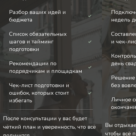
Разбор ваших идей и
Подключе
бюджета
недель д
Список обязательных
Составле
шагов и тайминг
и чек-ли
подготовки
Контроль
Рекомендации по
день сва
подрядчикам и площадкам
Решение
Чек-лист подготовки и
без вовл
ошибок, которых стоит
Личное с
избегать
окончани
После консультации у вас будет
Вы отдыхает
чёткий план и уверенность, что всё
чтобы всё 
получится.