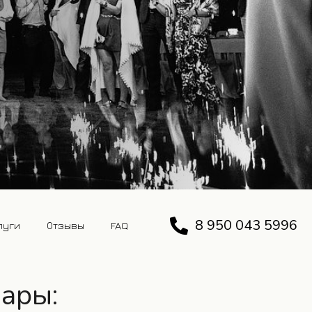
8 950 043 5996
луги
Отзывы
FAQ
пары: