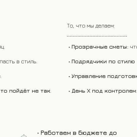
То, что мы делаем:
ц.
•
Прозрачные сметы:
чт
пасть в стиль.
•
Подрядчики по стилю 
ы
.
•
Управление подготов
то пойдёт не так
.
•
День Х под контролем
•
Работаем в бюджете до