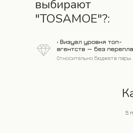
выбирают
"ТОSАMОЕ"?:
•
Визуал уровня топ-
агентств — без перепла
Относительно бюджета пары.
К
5 